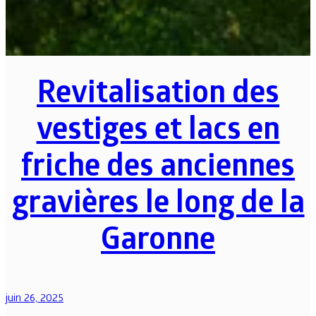
Revitalisation des
vestiges et lacs en
friche des anciennes
gravières le long de la
Garonne
juin 26, 2025