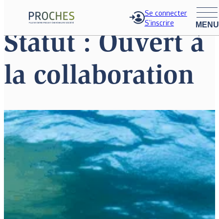
Se connecter
S’inscrire
Aller
Statut :
Ouvert à
au
contenu
la collaboration