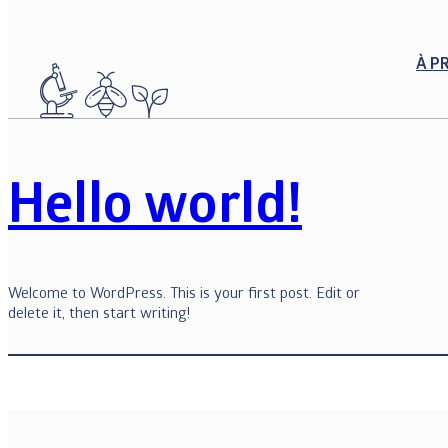
À P
Aller
Catégorie :
Uncat
au
contenu
Hello world!
Welcome to WordPress. This is your first post. Edit or
delete it, then start writing!