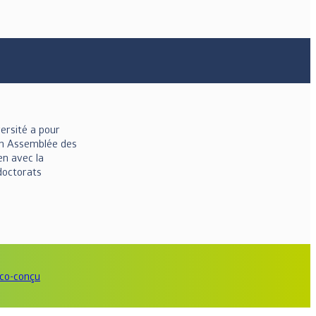
versité a pour
on Assemblée des
en avec la
-doctorats
éco-conçu